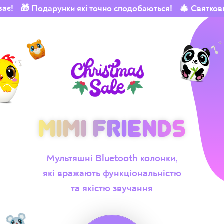
ває!
🎁 Подарунки які точно сподобаються!
🎄 Святков
Mimi Friends
Mimi Friends
Мультяшні Bluetooth колонки,
які вражають функціональністю
та якістю звучання