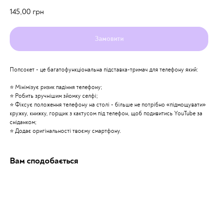
145,00
грн
Замовити
Попсокет - це багатофункціональна підставка-тримач для телефону який:
⭐️ Мінімізує ризик падіння телефону;
⭐️ Робить зручнішим зйомку селфі;
⭐️ Фіксує положення телефону на столі - більше не потрібно «підмощувати»
кружку, книжку, горщик з кактусом під телефон, щоб подивитись YouTube за
сніданком;
⭐️ Додає оригінальності твоєму смартфону.
Вам сподобається